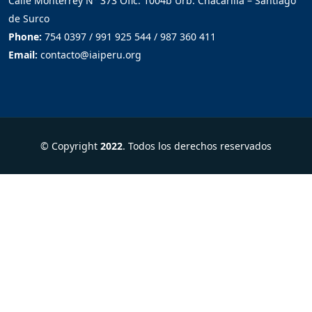
Calle Monterrey N° 373 Ofic. 1004b Urb. Chacarilla – Santiago
de Surco
Phone:
754 0397 / 991 925 544 / 987 360 411
Email:
contacto@iaiperu.org
© Copyright
2022
. Todos los derechos reservados