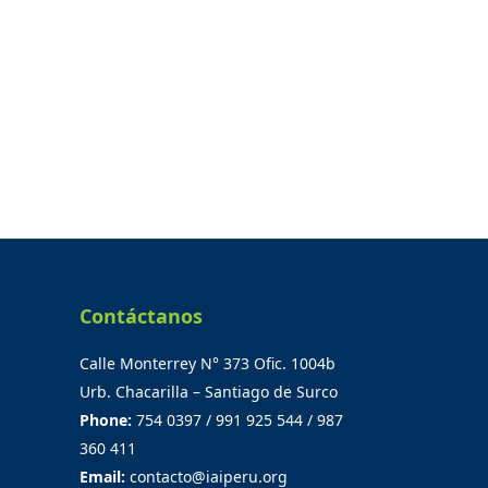
Contáctanos
Calle Monterrey N° 373 Ofic. 1004b
Urb. Chacarilla – Santiago de Surco
Phone:
754 0397 / 991 925 544 / 987
360 411
Email:
contacto@iaiperu.org