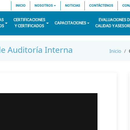
INICIO
NOSOTROS
NOTICIAS
CONTÁCTENOS
CON
AS
CERTIFICACIONES
EVALUACIONES D
CAPACITACIONES
OS
Y CERTIFICADOS
CALIDAD Y ASESOR
e Auditoría Interna
Inicio